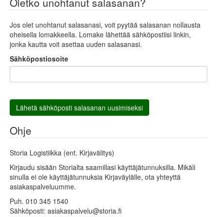
Oletko unohtanut salasanan?
Jos olet unohtanut salasanasi, voit pyytää salasanan nollausta
oheisella lomakkeella. Lomake lähettää sähköpostiisi linkin,
jonka kautta voit asettaa uuden salasanasi.
Sähköpostiosoite
Lähetä sähköposti salasanan uusimiseksi
Ohje
Storia Logistiikka (ent. Kirjavälitys)
Kirjaudu sisään Storialta saamillasi käyttäjätunnuksilla. Mikäli
sinulla ei ole käyttäjätunnuksia Kirjaväylälle, ota yhteyttä
asiakaspalveluumme.
Puh. 010 345 1540
Sähköposti: asiakaspalvelu@storia.fi